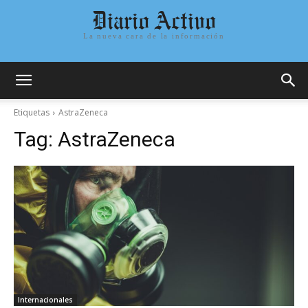
Diario Activo
La nueva cara de la información
Etiquetas
AstraZeneca
Tag:
AstraZeneca
Internacionales