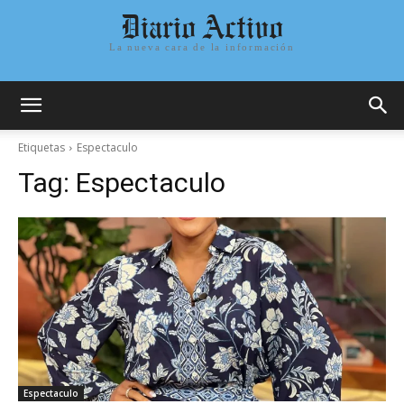
Diario Activo
La nueva cara de la información
Etiquetas
Espectaculo
Tag:
Espectaculo
Espectaculo