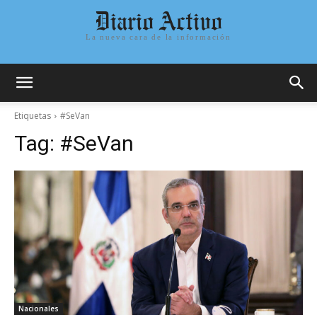
Diario Activo
La nueva cara de la información
Etiquetas
#SeVan
Tag:
#SeVan
Nacionales