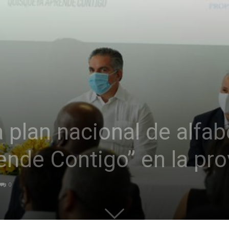
 plan nacional de alfab
nde Contigo” en la pro
0