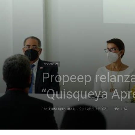
Nacionales
Propeep relanza
“Quisqueya Apre
Por
Elizabeth Diaz
-
9 de abril de 2021
1167