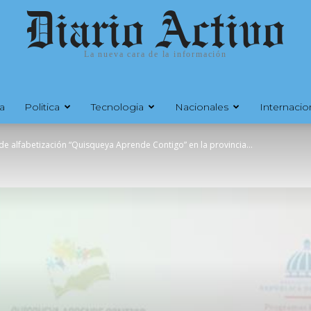
Diario Activo
La nueva cara de la información
a
Politica
Tecnologia
Nacionales
Internacio
de alfabetización “Quisqueya Aprende Contigo” en la provincia...