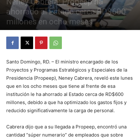
Neney Cabrera: Propeep ha
ahorrado al Estado cerca RD$600
millones en ocho meses
Por
Elizabeth Diaz
-
20 de abril de 2021
1148
0
Santo Domingo, RD. – El ministro encargado de los
Proyectos y Programas Estratégicos y Especiales de la
Presidencia (Propeep), Neney Cabrera, reveló este lunes
que en los ocho meses que tiene al frente de esa
institución le ha ahorrado al Estado cerca de RD$600
millones, debido a que ha optimizado los gastos fijos y
reducido significativamente la carga de personal.
Cabrera dijo que a su llegada a Propeep, encontró una
cantidad “súper numerario” de empleados que sobre