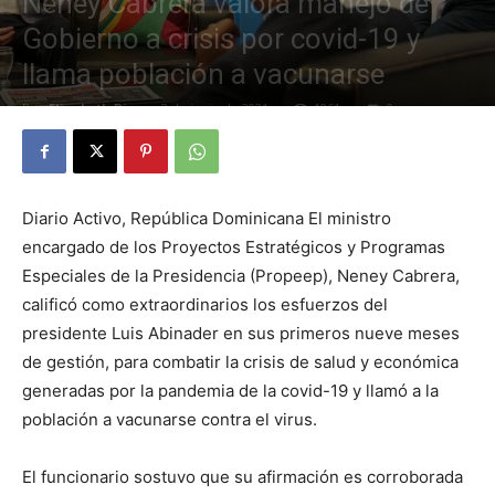
Neney Cabrera valora manejo de
Gobierno a crisis por covid-19 y
llama población a vacunarse
Por
Elizabeth Diaz
-
2 de junio de 2021
1061
0
Diario Activo, República Dominicana El ministro
encargado de los Proyectos Estratégicos y Programas
Especiales de la Presidencia (Propeep), Neney Cabrera,
calificó como extraordinarios los esfuerzos del
presidente Luis Abinader en sus primeros nueve meses
de gestión, para combatir la crisis de salud y económica
generadas por la pandemia de la covid-19 y llamó a la
población a vacunarse contra el virus.
El funcionario sostuvo que su afirmación es corroborada