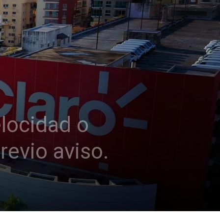
elocidad o
revio aviso.