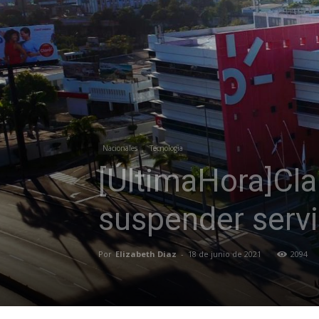
Nacionales
Tecnologia
[ÚltimaHora]Cla
suspender servic
Por
Elizabeth Diaz
-
18 de junio de 2021
2094