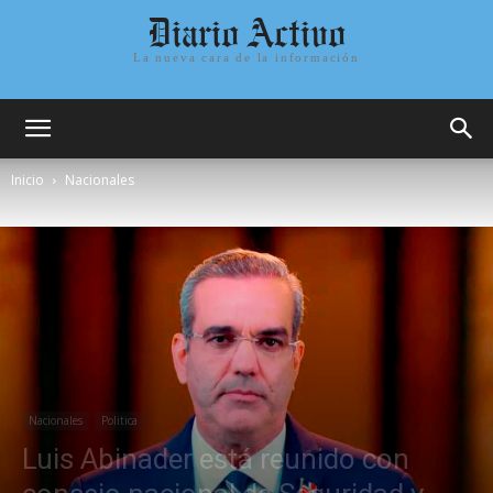
Diario Activo
La nueva cara de la información
Inicio
Nacionales
Nacionales
Politica
Luis Abinader está reunido con