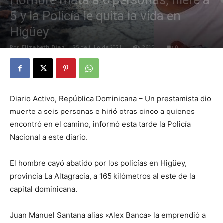
Hombre mata a 6 personas, hiere a
5 y la Policía le quita la vida en
Higüey
Por
Elizabeth Diaz
-
25 de julio de 2021
2615
0
Diario Activo, República Dominicana – Un prestamista dio
muerte a seis personas e hirió otras cinco a quienes
encontró en el camino, informó esta tarde la Policía
Nacional a este diario.
El hombre cayó abatido por los policías en Higüey,
provincia La Altagracia, a 165 kilómetros al este de la
capital dominicana.
Juan Manuel Santana alias «Alex Banca» la emprendió a