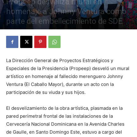
Propeep desveliza mural en
homenaje a Johnny Ventura como
parte del embellecimiento de SDE
Por
Elizabeth Diaz
-
2 de octubre de 2021
910
0
La Dirección General de Proyectos Estratégicos y
Especiales de la Presidencia (Propeep) desveló un mural
artístico en homenaje al fallecido merenguero Johnny
Ventura {El Caballo Mayor), durante un acto con la
participación de su viuda y sus hijos.
El desvelizamiento de la obra artística, plasmada en la
pared perimetral frontal de las instalaciones de la
Cervecería Nacional Dominicana en la Avenida Charles
de Gaulle, en Santo Domingo Este, estuvo a cargo del