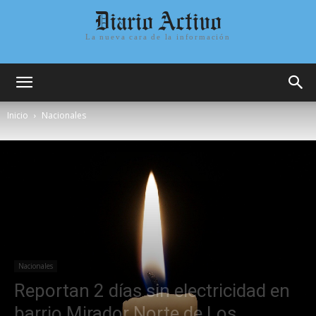
Diario Activo
La nueva cara de la información
Inicio
Nacionales
Nacionales
Reportan 2 días sin electricidad en
barrio Mirador Norte de Los