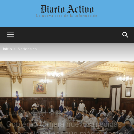
Diario Activo
La nueva cara de la información
Inicio
Nacionales
Nacionales
Politica
Gobierno tomará nuevas medidas
para racionalizar aún más el gasto y