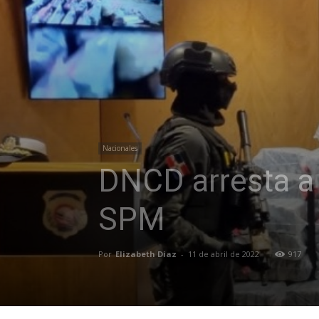
Nacionales
DNCD arresta a
SPM
Por
Elizabeth Diaz
-
11 de abril de 2022
917