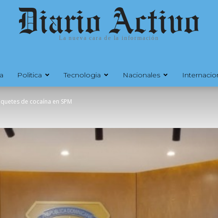
Diario Activo
La nueva cara de la información
a
Politica
Tecnologia
Nacionales
Internacio
aquetes de cocaína en SPM