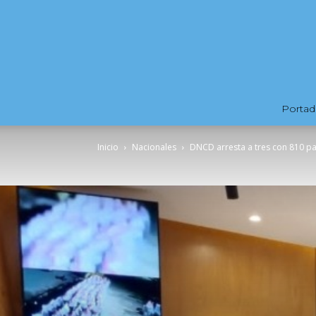
Portad
Inicio
Nacionales
DNCD arresta a tres con 810 p