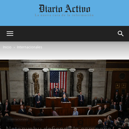
Diario Activo
La nueva cara de la información
Inicio
Internacionales
Internacionales
Politica