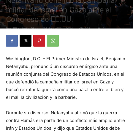
Netanyahu defiende la campaña
militar de Israel en Gaza ante el
Congreso de EE.UU.
Por
Elizabeth Diaz
-
24 de julio de 2024
925
0
Washington, D.C. – El Primer Ministro de Israel, Benjamín
Netanyahu, pronunció un discurso enérgico ante una
reunión conjunta del Congreso de Estados Unidos, en el
que defendió la campaña militar de Israel en Gaza y
buscó retratar la guerra como una batalla entre el bien y
el mal, la civilización y la barbarie.
Durante su discurso, Netanyahu afirmó que la guerra
contra Hamás era parte de un conflicto más amplio entre
Irán y Estados Unidos, y dijo que Estados Unidos debe