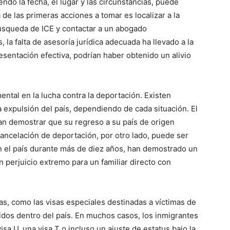
ndo la fecha, el lugar y las circunstancias, puede
de las primeras acciones a tomar es localizar a la
úsqueda de ICE y contactar a un abogado
la falta de asesoría jurídica adecuada ha llevado a la
sentación efectiva, podrían haber obtenido un alivio
ental en la lucha contra la deportación. Existen
 expulsión del país, dependiendo de cada situación. El
an demostrar que su regreso a su país de origen
 cancelación de deportación, por otro lado, puede ser
en el país durante más de diez años, han demostrado un
n perjuicio extremo para un familiar directo con
s, como las visas especiales destinadas a víctimas de
tidos dentro del país. En muchos casos, los inmigrantes
sa U, una visa T o incluso un ajuste de estatus bajo la