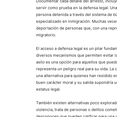
Documentar cada detalle del arresto, incluye
servir como prueba en la defensa legal. Una 
persona detenida a través del sistema de b
especializado en inmigración. Muchas veces, 
deportación de personas que, con una repre
migratorio.
El acceso a defensa legal es un pilar fundam
diversos mecanismos que permiten evitar la
asilo es una opción para aquellos que pued
representa un peligro real para su vida. La
una alternativa para quienes han residido 
buen carácter moral y su salida supondría u
estatus legal.
También existen alternativas poco explorada
violencia, trata de personas o delitos come
desconocen que pueden calificar para una vi