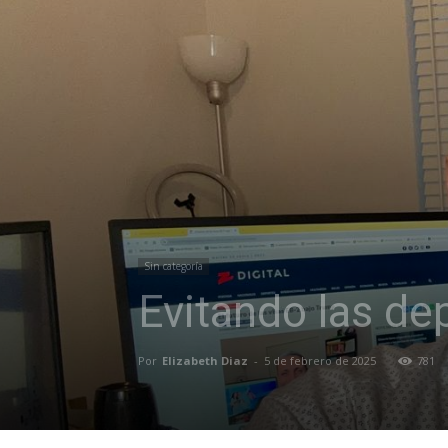
Sin categoría
Evitando las de
Por
Elizabeth Diaz
-
5 de febrero de 2025
781