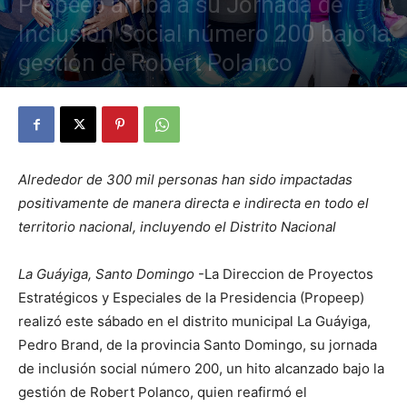
Propeep arriba a su Jornada de
Inclusión Social número 200 bajo la
gestión de Robert Polanco
Por
Elizabeth Diaz
-
31 de agosto de 2025
431
0
Alrededor de 300 mil personas han sido impactadas
positivamente de manera directa e indirecta en todo el
territorio nacional, incluyendo el Distrito Nacional
La Guáyiga, Santo Domingo
-La Direccion de Proyectos
Estratégicos y Especiales de la Presidencia (Propeep)
realizó este sábado en el distrito municipal La Guáyiga,
Pedro Brand, de la provincia Santo Domingo, su jornada
de inclusión social número 200, un hito alcanzado bajo la
gestión de Robert Polanco, quien reafirmó el