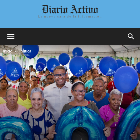
Diario Activo
La nueva cara de la información
Inicio
Politica
Politica