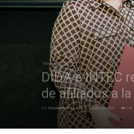
Nacionales
DIDA e INTEC re
de afiliados a l
Por
Elizabeth Diaz
-
28 de octubre de 2025
358