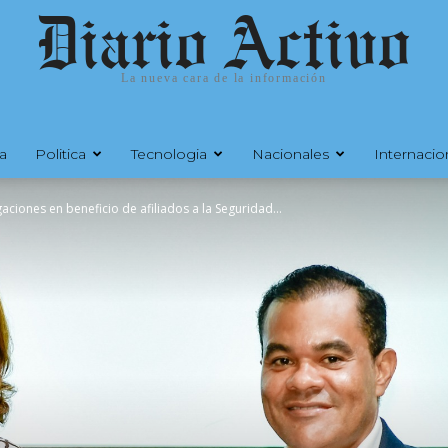
Diario Activo
La nueva cara de la información
a
Politica
Tecnologia
Nacionales
Internacio
aciones en beneficio de afiliados a la Seguridad...