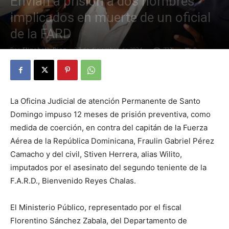
Envían a prisión a dos hombres
implicados en muerte de un oficial
de la FARD
Por
Elizabeth Diaz
-
27 de diciembre de 2024
733
0
La Oficina Judicial de atención Permanente de Santo
Domingo impuso 12 meses de prisión preventiva, como
medida de coerción, en contra del capitán de la Fuerza
Aérea de la República Dominicana, Fraulin Gabriel Pérez
Camacho y del civil, Stiven Herrera, alias Wilito,
imputados por el asesinato del segundo teniente de la
F.A.R.D., Bienvenido Reyes Chalas.
El Ministerio Público, representado por el fiscal
Florentino Sánchez Zabala, del Departamento de