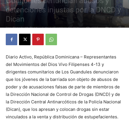
Guandules denuncian abusos y
detenciones injustas por la DNCD y
Dican
Por
Elizabeth Diaz
-
5 de noviembre de 2020
1323
0
Diario Activo, República Dominicana – Representantes
del Movimientos del Dios Vivo Filipenses 4-13 y
dirigentes comunitarios de Los Guandules denunciaron
que los jóvenes de la barriada son objeto de abusos de
poder y de acusaciones falsas de parte de miembros de
la Dirección Nacional de Control de Drogas (DNCD) y de
la Dirección Central Antinarcóticos de la Policía Nacional
(Dican), que los apresan y colocan drogas sin estar
vinculados a la venta y distribución de estupefacientes.