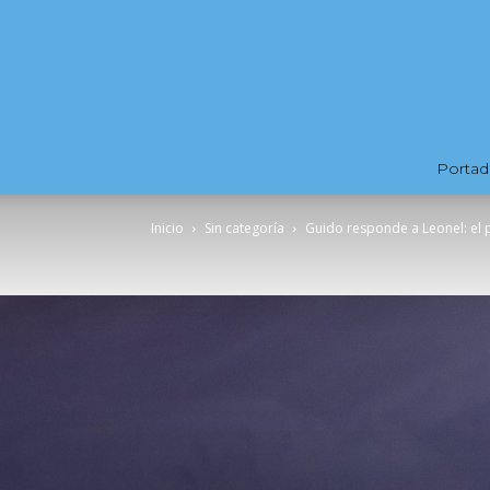
Portad
Inicio
Sin categoría
Guido responde a Leonel: el pl