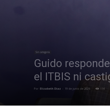
Sin categoría
Guido responde 
el ITBIS ni cast
Por
Elizabeth Diaz
-
19 de junio de 2026
114