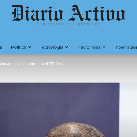
Diario Activo
La nueva cara de la información
a
Politica
Tecnologia
Nacionales
Internacio
an anticrisis no aumenta el ITBIS ni...